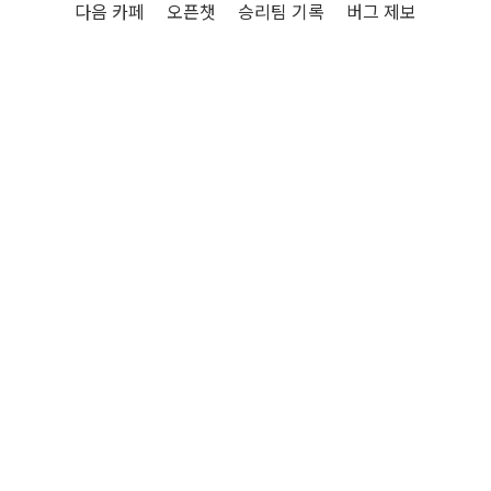
다음 카페
오픈챗
승리팀 기록
버그 제보